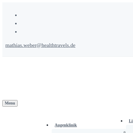
Zum
Inhalt
springen
mathias.weber@healthtravels.de
Menu
Li
Augenklinik