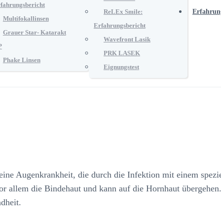
fahrungsbericht
ReLEx Smile:
Erfahrun
Multifokallinsen
Erfahrungsbericht
Grauer Star- Katarakt
Wavefront Lasik
P
PRK LASEK
Phake Linsen
Eignungstest
ine Augenkrankheit, die durch die Infektion mit einem spezi
 vor allem die Bindehaut und kann auf die Hornhaut übergehen
dheit.