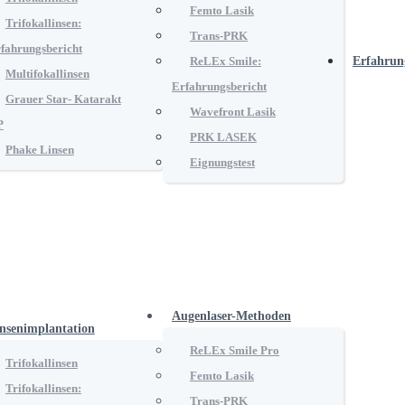
Femto Lasik
Trifokallinsen:
Trans-PRK
fahrungsbericht
ReLEx Smile:
Erfahrun
Multifokallinsen
Erfahrungsbericht
Grauer Star- Katarakt
Wavefront Lasik
P
PRK LASEK
Phake Linsen
Eignungstest
Augenlaser-Methoden
nsenimplantation
ReLEx Smile Pro
Trifokallinsen
Femto Lasik
Trifokallinsen:
Trans-PRK