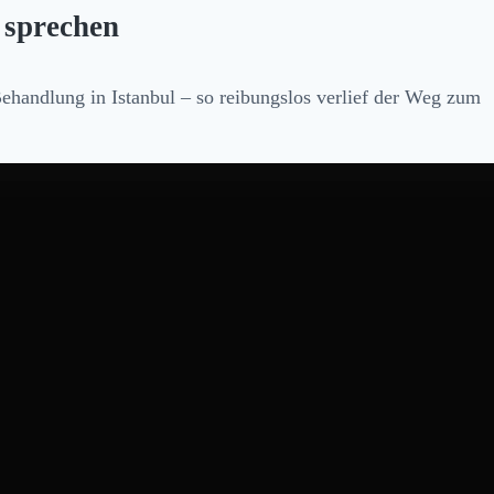
h sprechen
ehandlung in Istanbul – so reibungslos verlief der Weg zum