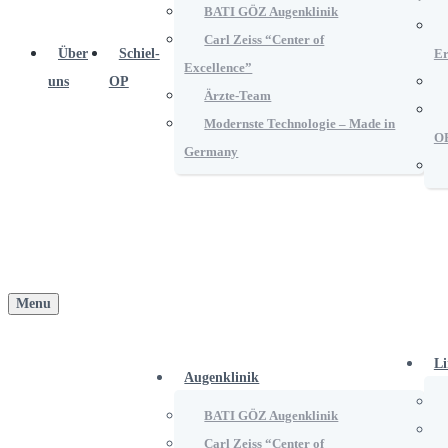
BATI GÖZ Augenklinik
Carl Zeiss “Center of
Über
Schiel-
Er
Excellence”
uns
OP
Ärzte-Team
Modernste Technologie – Made in
O
Germany
Menu
Li
Augenklinik
BATI GÖZ Augenklinik
Carl Zeiss “Center of