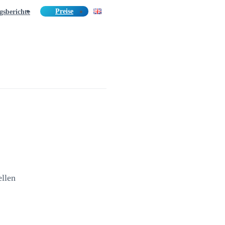
Preise
gsberichte
ellen
.