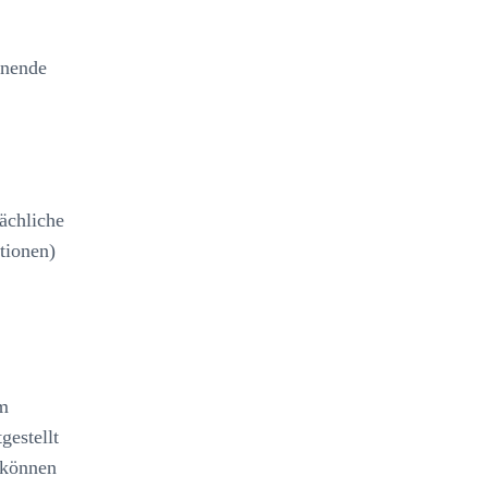
änende
ächliche
tionen)
om
gestellt
 können