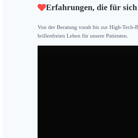
Erfahrungen, die für sic
Von der Beratung vorab bis zur High-Tech-B
brillenfreien Leben für unsere Patienten.
Antonia
ReLEx Smile PRO