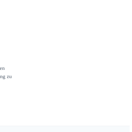
len
ung zu