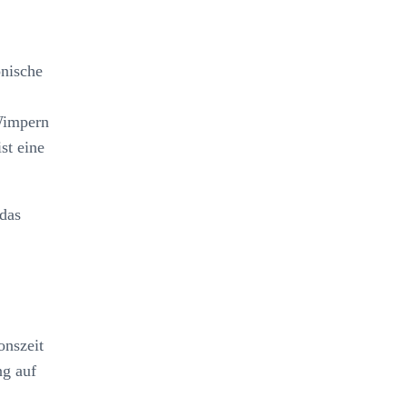
onische
Wimpern
st eine
 das
onszeit
ng auf